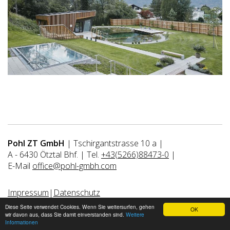
Pohl ZT GmbH
|
Tschirgantstrasse 10 a
|
A - 6430 Ötztal Bhf.
|
Tel.
+43(5266)88473-0
|
E-Mail
office@pohl-gmbh.com
Impressum
|
Datenschutz
Diese Seite verwendet Cookies. Wenn Sie weitersurfen, gehen
OK
wir davon aus, dass Sie damit einverstanden sind.
Weitere
Informationen